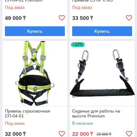
СП-04-01 Premium
Привязь СУПР II Ж5
Под заказ
Под заказ
49 000
33 500
₸
₸
Купить
Купить
–12%
Привязь страховочная
Сиденье для работы на
СП-04-01
высоте Premium
Под заказ
В наличии
32 000
22 000
₸
₸
25 000 ₸