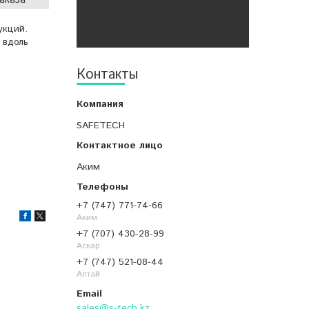
укций.
 вдоль
Контакты
SAFETECH
Аким
+7 (747) 771-74-66
Аким
+7 (707) 430-28-99
Аскар
+7 (747) 521-08-44
Алтай
sales@s-tech.kz