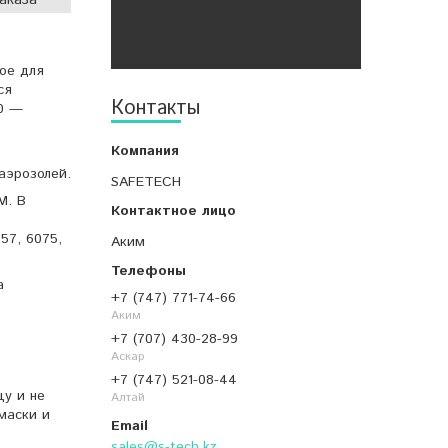
ое для
ся
Контакты
00 —
аэрозолей.
SAFETECH
M. В
57, 6075,
Аким
а
+7 (747) 771-74-66
Аким
+7 (707) 430-28-99
Аскар
+7 (747) 521-08-44
цу и не
Алтай
маски и
sales@s-tech.kz