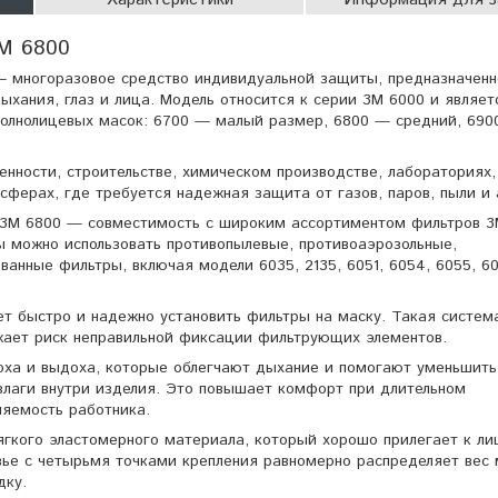
M 6800
— многоразовое средство индивидуальной защиты, предназначенн
ыхания, глаз и лица. Модель относится к серии 3M 6000 и являет
полнолицевых масок: 6700 — малый размер, 6800 — средний, 69
нности, строительстве, химическом производстве, лабораториях,
сферах, где требуется надежная защита от газов, паров, пыли и 
 3M 6800 — совместимость с широким ассортиментом фильтров 3
ы можно использовать противопылевые, противоаэрозольные,
анные фильтры, включая модели 6035, 2135, 6051, 6054, 6055, 60
ет быстро и надежно установить фильтры на маску. Такая систем
жает риск неправильной фиксации фильтрующих элементов.
оха и выдоха, которые облегчают дыхание и помогают уменьшить
 влаги внутри изделия. Это повышает комфорт при длительном
ляемость работника.
ягкого эластомерного материала, который хорошо прилегает к ли
ье с четырьмя точками крепления равномерно распределяет вес 
дку.