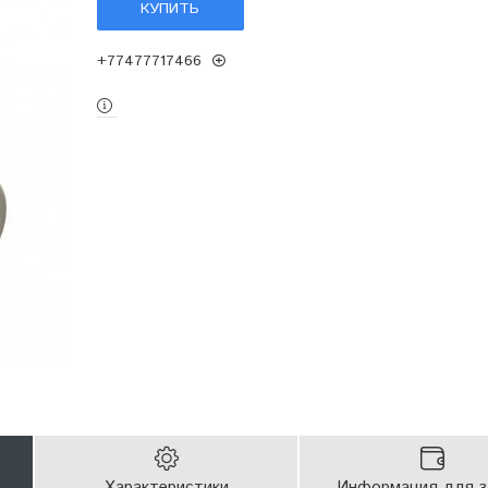
КУПИТЬ
+77477717466
Характеристики
Информация для з