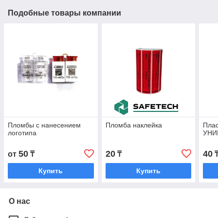
Подобные товары компании
Пломбы с нанесением
Пломба наклейка
Плас
логотипа
УНИ
50
20
40
от
₸
₸
Купить
Купить
О нас