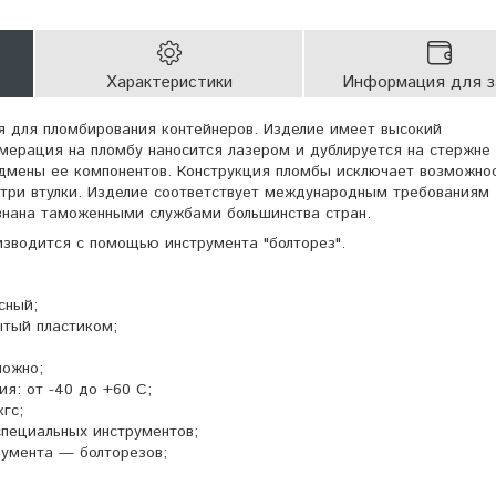
Характеристики
Информация для з
я для пломбирования контейнеров. Изделие имеет высокий
умерация на пломбу наносится лазером и дублируется на стержне 
дмены ее компонентов. Конструкция пломбы исключает возможно
три втулки. Изделие соответствует международным требованиям
изнана таможенными службами большинства стран.
изводится с помощью инструмента "болторез".
сный;
ытый пластиком;
можно;
ия: от -40 до +60 С;
кгс;
специальных инструментов;
румента — болторезов;