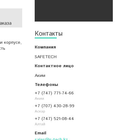
аказа
Контакты
и корпусе,
сть
SAFETECH
Аким
+7 (747) 771-74-66
Аким
+7 (707) 430-28-99
Аскар
+7 (747) 521-08-44
Алтай
sales@s-tech.kz