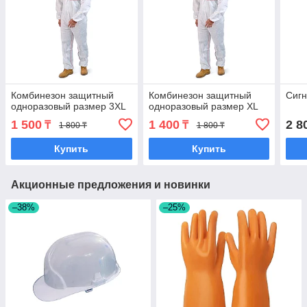
Комбинезон защитный
Комбинезон защитный
Сигн
одноразовый размер 3XL
одноразовый размер XL
1 500
1 400
2 8
₸
₸
1 800 ₸
1 800 ₸
Купить
Купить
Акционные предложения и новинки
–38%
–25%