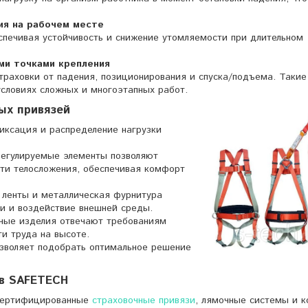
ия на рабочем месте
спечивая устойчивость и снижение утомляемости при длительном
ими точками крепления
траховки от падения, позиционирования и спуска/подъема. Такие
словиях сложных и многоэтапных работ.
ых привязей
ксация и распределение нагрузки
егулируемые элементы позволяют
сти телосложения, обеспечивая комфорт
 ленты и металлическая фурнитура
и и воздействие внешней среды.
ые изделия отвечают требованиям
и труда на высоте.
воляет подобрать оптимальное решение
 в SAFETECH
 сертифицированные
страховочные привязи
, лямочные системы и 