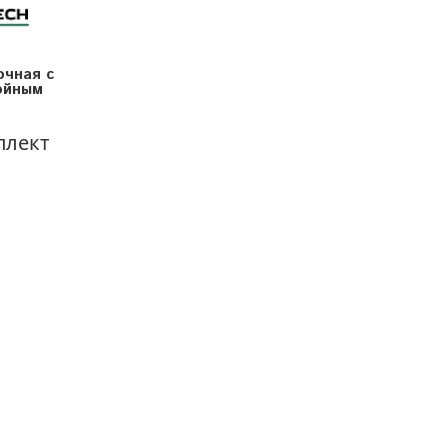
очная с
ойным
плект