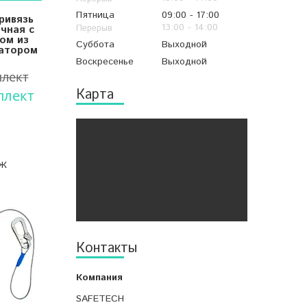
Пятница
09:00
17:00
ривязь
13:00
14:00
чная с
ом из
Суббота
Выходной
затором
Воскресенье
Выходной
плект
Карта
плект
БЖ
Контакты
SAFETECH