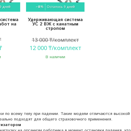
9 дней
–8%
Осталось 9 дней
система
Удерживающая система
абот на
УС 2 ВЖ с канатным
стропом
₸
13 000 ₸/комплект
₸
12 000 ₸/комплект
и
В наличии
и по всему телу при падении. Такие модели отличаются высокой
еально подходят для общего страховочного применения.
ртизатором
агрузку на организм работника в момент остановки падения, что