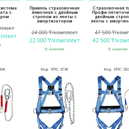
система
Привязь страховочная
Страховочная п
ата с
лямочная с двойным
Профи пятиточе
ором
стропом из ленты с
двойным строп
амортизатором
ленты с аморти
мплект
24 000 ₸/комплект
47 500 ₸/ком
мплект
22 000 ₸/комплект
42 500 ₸/ком
и
В наличии
В наличии
ВЖ
УПС 2ГЖ
УПС 2