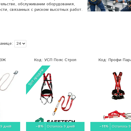
ельстве, обслуживании оборудования,
сти, связанных с риском высотных работ.
аВЖ
УСП Пояс Строп
Профи Пар
Топ продаж
 9 дней
–8%
Осталось 9 дней
–11%
Осталось 9