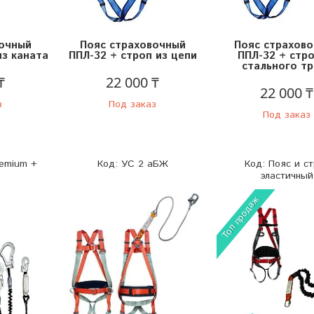
вочный
Пояс страховочный
Пояс страхов
из каната
ППЛ-32 + строп из цепи
ППЛ-32 + стро
стального тр
₸
22 000 ₸
22 000 ₸
з
Под заказ
Под заказ
remium +
УС 2 аБЖ
Пояс и ст
эластичный
Топ продаж