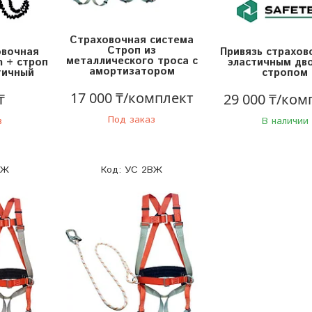
Страховочная система
Строп из
овочная
Привязь страхов
металлического троса с
m + строп
эластичным дв
амортизатором
тичный
стропом
17 000 ₸/комплект
₸
29 000 ₸/ком
Под заказ
з
В наличии
АЖ
УС 2ВЖ